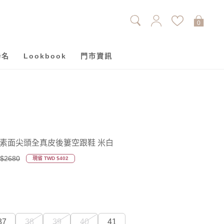
0
聯名
Lookbook
門市資訊
孩素面尖頭全真皮後簍空跟鞋 米白
$2680
現省 TWD $402
37
38
39
40
41