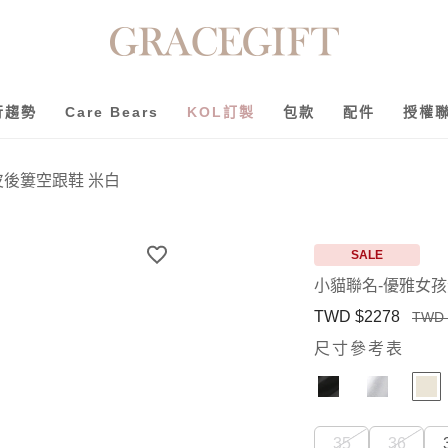
行趨勢
Care Bears
KOL訂製
包款
配件
授權
後簍空跟鞋 米白
SALE
小貓聯名-優雅女
TWD $2278
TWD 
尺寸參考表
35
36