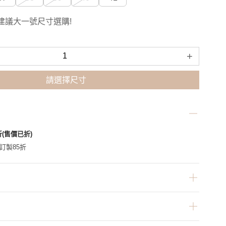
建議大一號尺寸選購!
+
請選擇尺寸
折(售價已折)
家訂製85折