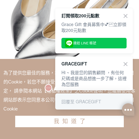
訂閱領取200元點數
Grace Gift 會員募集中💕 立即領
取200元點數
連結 LINE 帳號
GRACEGIFT
Hi ~ 我是您的銷售顧問 ，有任何
為了提供您最佳的服務，本網站會在您的電腦中放置並取用我們
尺碼或是商品想進一步了解，這裡
的Cookie，若您不願接受Cookie時應如何變更電腦的Cookie設
為您服務
定， 請參閱本網站【隱私權政策】之Cookie聲明，您繼續使用本
SALE
網站即表示您同意本公司得按本網站使用條款之Cookie聲明使用
回覆至 GRACEGIFT
小貓聯名-優雅女孩素面尖頭全真皮後簍空跟鞋 銀
Cookie
TWD $2680
TWD $2278
我知道了
尺寸參考表
請選擇尺寸