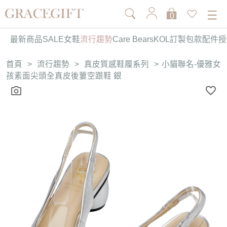
0
最新商品
SALE
女鞋
流行趨勢
Care Bears
KOL訂製
包款
配件
授
首頁
>
流行趨勢
>
真皮質感鞋履系列
>
小貓聯名-優雅女
孩素面尖頭全真皮後簍空跟鞋 銀