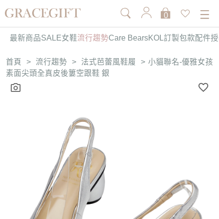
0
最新商品
SALE
女鞋
流行趨勢
Care Bears
KOL訂製
包款
配件
授
首頁
>
流行趨勢
>
法式芭蕾風鞋履
>
小貓聯名-優雅女孩
素面尖頭全真皮後簍空跟鞋 銀