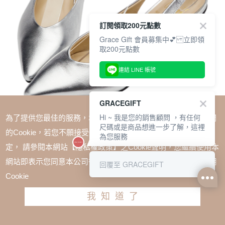
訂閱領取200元點數
Grace Gift 會員募集中💕 立即領
取200元點數
連結 LINE 帳號
GRACEGIFT
Hi ~ 我是您的銷售顧問 ，有任何
為了提供您最佳的服務，本網站會在您的電腦中放置並取用我們
尺碼或是商品想進一步了解，這裡
的Cookie，若您不願接受Cookie時應如何變更電腦的Cookie設
為您服務
定， 請參閱本網站【隱私權政策】之Cookie聲明，您繼續使用本
SALE
網站即表示您同意本公司得按本網站使用條款之Cookie聲明使用
回覆至 GRACEGIFT
小貓聯名-優雅女孩素面尖頭全真皮後簍空跟鞋 銀
Cookie
TWD $2680
TWD $2278
我知道了
尺寸參考表
請選擇尺寸