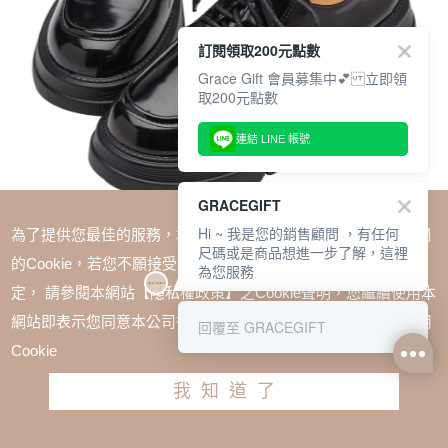
訂閱領取200元點數
Grace Gift 會員募集中💕 立即領
取200元點數
連結 LINE 帳號
GRACEGIFT
Hi ~ 我是您的銷售顧問 ，有任何
為了提供您最佳的服務，本網站會在您的電腦中放置並取用我們
尺碼或是商品想進一步了解，這裡
的Cookie，若您不願接受Cookie時應如何變更電腦的Cookie設
為您服務
定， 請參閱本網站【隱私權政策】之Cookie聲明，您繼續使用本
SALE
網站即表示您同意本公司得按本網站使用條款之Cookie聲明使用
回覆至 GRACEGIFT
英倫復古綁帶輕量厚底牛津鞋 黑
Cookie
TWD $1980
TWD $1380
我知道了
尺寸參考表
請選擇尺寸