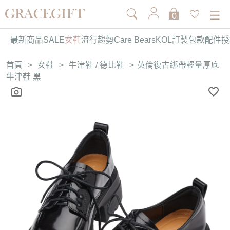
0
最新商品
SALE
女鞋
流行趨勢
Care Bears
KOL訂製
包款
配件
授
首頁
>
女鞋
>
牛津鞋 / 德比鞋
>
英倫復古綁帶輕量厚底
牛津鞋 黑