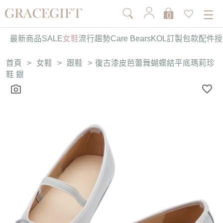
0
最新商品
SALE
女鞋
流行趨勢
Care Bears
KOL訂製
包款
配件
授
首頁
>
女鞋
>
跟鞋
>
復古漆皮芭蕾舞蝴蝶結平底瑪莉珍
鞋 銀