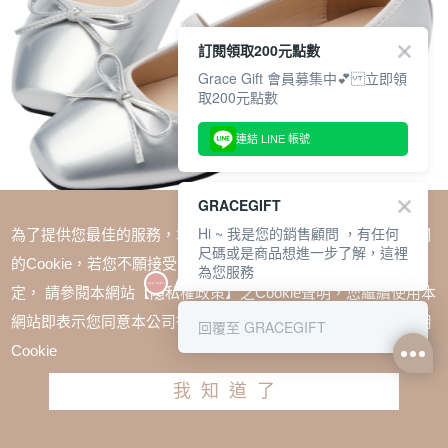
訂閱領取200元點數
Grace Gift 會員募集中💕 立即領
取200元點數
連結 LINE 帳號
GRACEGIFT
Hi ~ 我是您的銷售顧問 ，有任何
為了提供您最佳的服務，本網站會在您的電腦中放置並取用我們
尺碼或是商品想進一步了解，這裡
的Cookie，若您不願接受Cookie時應如何變更電腦的Cookie設
為您服務
定， 請參閱本網站【隱私權政策】之Cookie聲明，您繼續使用本
SALE
網站即表示您同意本公司得按本網站使用條款之Cookie聲明使用
回覆至 GRACEGIFT
復古漆皮芭蕾舞蝴蝶結平底瑪莉珍鞋 銀
Cookie
TWD $1680
TWD $1080
我知道了
尺寸參考表
請選擇尺寸