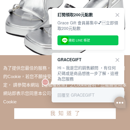
訂閱領取200元點數
Grace Gift 會員募集中💕 立即領
取200元點數
連結 LINE 帳號
GRACEGIFT
Hi ~ 我是您的銷售顧問 ，有任何
為了提供您最佳的服務，本網站會在您的電腦中放置並取用我們
尺碼或是商品想進一步了解，這裡
的Cookie，若您不願接受Cookie時應如何變更電腦的Cookie設
為您服務
定， 請參閱本網站【隱私權政策】之Cookie聲明，您繼續使用本
SALE
網站即表示您同意本公司得按本網站使用條款之Cookie聲明使用
回覆至 GRACEGIFT
1+1$1488(無法單退)
Cookie
方頭愛心鑽細帶繫踝厚底涼鞋 銀
我知道了
TWD $1980
TWD $1380
請選擇尺寸
尺寸參考表