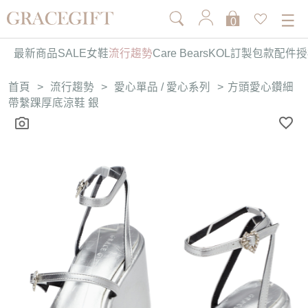
0
最新商品
SALE
女鞋
流行趨勢
Care Bears
KOL訂製
包款
配件
授
首頁
>
流行趨勢
>
愛心單品 / 愛心系列
>
方頭愛心鑽細
帶繫踝厚底涼鞋 銀