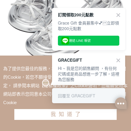
訂閱領取200元點數
Grace Gift 會員募集中💕 立即領
取200元點數
連結 LINE 帳號
GRACEGIFT
Hi ~ 我是您的銷售顧問 ，有任何
為了提供您最佳的服務，本網站會在您的電腦中放置並取用我們
尺碼或是商品想進一步了解，這裡
的Cookie，若您不願接受Cookie時應如何變更電腦的Cookie設
為您服務
定， 請參閱本網站【隱私權政策】之Cookie聲明，您繼續使用本
SALE
網站即表示您同意本公司得按本網站使用條款之Cookie聲明使用
回覆至 GRACEGIFT
1+1=$1488(無法單退)
Cookie
氣質細帶蝴蝶結繫踝中跟涼鞋 銀
我知道了
TWD $1880
TWD $1280
請選擇尺寸
尺寸參考表