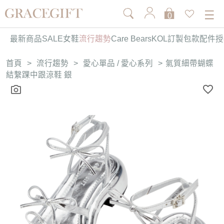
0
最新商品
SALE
女鞋
流行趨勢
Care Bears
KOL訂製
包款
配件
授
首頁
>
流行趨勢
>
愛心單品 / 愛心系列
>
氣質細帶蝴蝶
結繫踝中跟涼鞋 銀