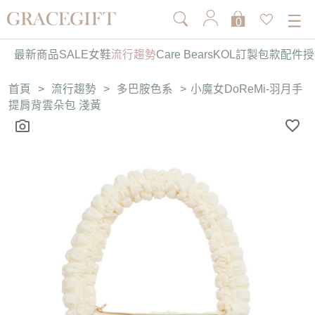
0
最新商品
SALE
女鞋
流行趨勢
Care Bears
KOL訂製
包款
配件
授
首頁
>
流行趨勢
>
多巴胺色系
>
小魔女DoReMi-羽月手
提肩背雲朵包 淺黃