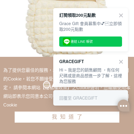
訂閱領取200元點數
Grace Gift 會員募集中💕 立即領
取200元點數
連結 LINE 帳號
GRACEGIFT
Hi ~ 我是您的銷售顧問 ，有任何
為了提供您最佳的服務，本網站會在您的電腦中放置並取用我們
尺碼或是商品想進一步了解，這裡
的Cookie，若您不願接受Cookie時應如何變更電腦的Cookie設
為您服務
定， 請參閱本網站【隱私權政策】之Cookie聲明，您繼續使用本
SALE
網站即表示您同意本公司得按本網站使用條款之Cookie聲明使用
回覆至 GRACEGIFT
1+1=$1488(無法單退)
Cookie
小魔女DoReMi-羽月手提肩背雲朵包 淺黃
我知道了
TWD $980
加入購物車