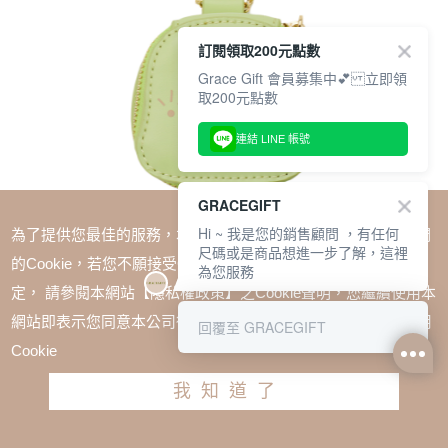
訂閱領取200元點數
Grace Gift 會員募集中💕 立即領
取200元點數
連結 LINE 帳號
GRACEGIFT
Hi ~ 我是您的銷售顧問 ，有任何
為了提供您最佳的服務，本網站會在您的電腦中放置並取用我們
尺碼或是商品想進一步了解，這裡
的Cookie，若您不願接受Cookie時應如何變更電腦的Cookie設
為您服務
定， 請參閱本網站【隱私權政策】之Cookie聲明，您繼續使用本
SALE
網站即表示您同意本公司得按本網站使用條款之Cookie聲明使用
回覆至 GRACEGIFT
小魔女DoReMi-魔女莉卡立體零錢包 綠
Cookie
TWD $680
我知道了
加入購物車