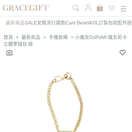
0
最新商品
SALE
女鞋
流行趨勢
Care Bears
KOL訂製
包款
配件
授
首頁
>
最新商品
>
手機掛繩
>
小魔女DoReMi-魔女莉卡
立體零錢包 綠