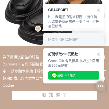
GRACEGIFT
Hi ~ 我是您的銷售顧問 ，有任何
尺碼或是商品想進一步了解，這裡
為您服務
回覆至 GRACEGIFT
訂閱領取200元點數
為了提供您最佳的服務，本網站會在您的電腦中放置並取用我們
Grace Gift 會員募集中💕 立即領
的Cookie，若您不願接受Cookie時應如何變更電腦的Cookie設
取200元點數
定， 請參閱本網站【隱私權政策】之Cookie聲明，您繼續使用本
SALE
連結 LINE 帳號
網站即表示您同意本公司得按本網站使用條款之Cookie聲明使用
經典馬銜扣輕量厚底樂福鞋 黑
Cookie
TWD $1980
TWD $1380
我知道了
尺寸參考表
請選擇尺寸