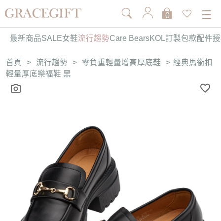
0
最新商品
SALE
女鞋
流行趨勢
Care Bears
KOL訂製
包款
配件
授
首頁
>
流行趨勢
>
零負重輕量增高厚底鞋
>
經典馬銜扣
輕量厚底樂福鞋 黑