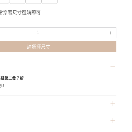
常穿著尺寸選購即可！
+
請選擇尺寸
美鞋第二雙７折
季!