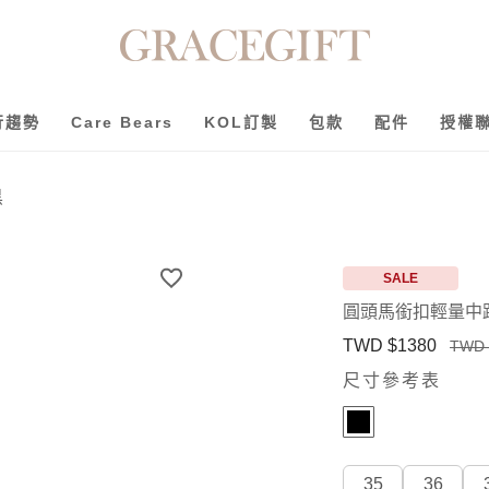
行趨勢
Care Bears
KOL訂製
包款
配件
授權
黑
SALE
圓頭馬銜扣輕量中
TWD $1380
TWD 
尺寸參考表
35
36