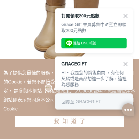
訂閱領取200元點數
Grace Gift 會員募集中💕 立即領
取200元點數
連結 LINE 帳號
GRACEGIFT
Hi ~ 我是您的銷售顧問 ，有任何
為了提供您最佳的服務，本網站會在您的電腦中放置並取用我們
尺碼或是商品想進一步了解，這裡
的Cookie，若您不願接受Cookie時應如何變更電腦的Cookie設
為您服務
定， 請參閱本網站【隱私權政策】之Cookie聲明，您繼續使用本
SALE
網站即表示您同意本公司得按本網站使用條款之Cookie聲明使用
回覆至 GRACEGIFT
玄玄聯名-尋寶達人側扣長靴 杏
Cookie
TWD $3480
TWD $2958
我知道了
尺寸參考表
請選擇尺寸