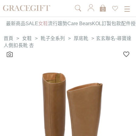
0
最新商品
SALE
女鞋
流行趨勢
Care Bears
KOL訂製
包款
配件
授
首頁
>
女鞋
>
靴子全系列
>
厚底靴
>
玄玄聯名-尋寶達
人側扣長靴 杏