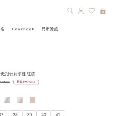
0
聯名
Lookbook
門市資訊
芭蕾低跟瑪莉珍鞋 紅漆
$2080
現省 TWD $312
37
38
39
40
41