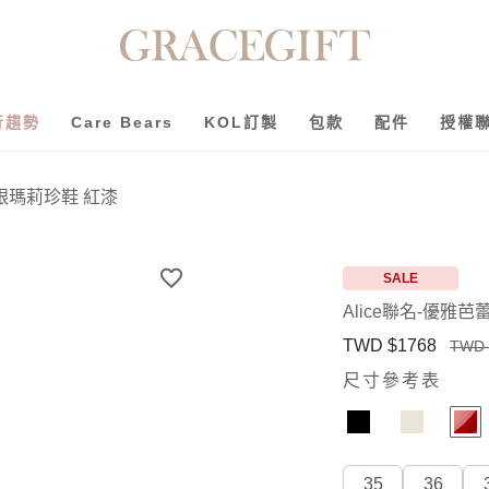
行趨勢
Care Bears
KOL訂製
包款
配件
授權
低跟瑪莉珍鞋 紅漆
SALE
Alice聯名-優雅
TWD $1768
TWD 
尺寸參考表
35
36