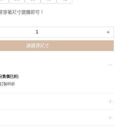
常穿著尺寸選購即可！
+
請選擇尺寸
折(售價已折)
家訂製85折