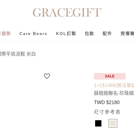
行趨勢
Care Bears
KOL訂製
包款
配件
授權
細帶平底涼鞋 米白
SALE
1+1$1488(無法單
薛妞妞聯名-珍珠細
TWD $2180
尺寸參考表