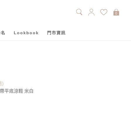
0
聯名
Lookbook
門市資訊
退)
帶平底涼鞋 米白