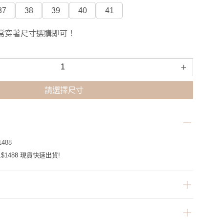
37
38
39
40
41
常穿著尺寸選購即可！
+
請選擇尺寸
488
$1488 現貨快速出貨!