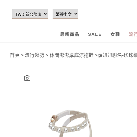
最新商品
SALE
女鞋
流
首頁
>
流行趨勢
>
休閒澎澎厚底涼拖鞋
>
薛妞妞聯名-珍珠