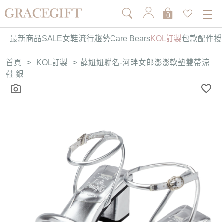
0
最新商品
SALE
女鞋
流行趨勢
Care Bears
KOL訂製
包款
配件
授
首頁
>
KOL訂製
>
薛妞妞聯名-河畔女郎澎澎軟墊雙帶涼
鞋 銀