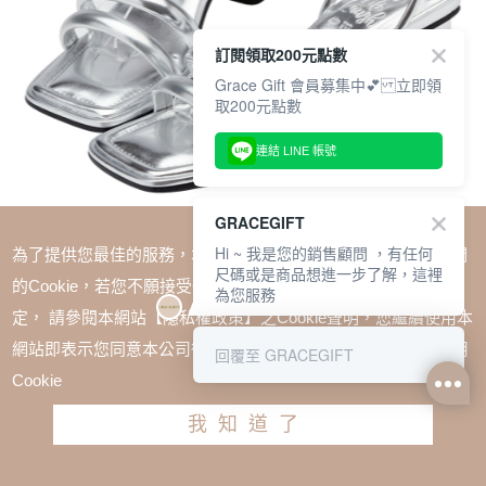
訂閱領取200元點數
Grace Gift 會員募集中💕 立即領
取200元點數
連結 LINE 帳號
GRACEGIFT
Hi ~ 我是您的銷售顧問 ，有任何
為了提供您最佳的服務，本網站會在您的電腦中放置並取用我們
尺碼或是商品想進一步了解，這裡
的Cookie，若您不願接受Cookie時應如何變更電腦的Cookie設
為您服務
定， 請參閱本網站【隱私權政策】之Cookie聲明，您繼續使用本
SALE
網站即表示您同意本公司得按本網站使用條款之Cookie聲明使用
回覆至 GRACEGIFT
1+1$1488(無法單退)
Cookie
薛妞妞聯名-河畔女郎澎澎軟墊雙帶涼鞋 銀
我知道了
TWD $2280
請選擇尺寸
尺寸參考表