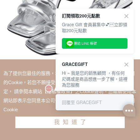
訂閱領取200元點數
Grace Gift 會員募集中💕 立即領
取200元點數
連結 LINE 帳號
GRACEGIFT
Hi ~ 我是您的銷售顧問 ，有任何
為了提供您最佳的服務，本網站會在您的電腦中放置並取用我們
尺碼或是商品想進一步了解，這裡
的Cookie，若您不願接受Cookie時應如何變更電腦的Cookie設
為您服務
定， 請參閱本網站【隱私權政策】之Cookie聲明，您繼續使用本
SALE
網站即表示您同意本公司得按本網站使用條款之Cookie聲明使用
回覆至 GRACEGIFT
1+1$1488(無法單退)
Cookie
薛妞妞聯名-河畔女郎澎澎軟墊雙帶涼鞋 銀
我知道了
TWD $2280
請選擇尺寸
尺寸參考表