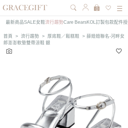
0
最新商品
SALE
女鞋
流行趨勢
Care Bears
KOL訂製
包款
配件
授
首頁
>
流行趨勢
>
厚底鞋／鬆糕鞋
>
薛妞妞聯名-河畔女
郎澎澎軟墊雙帶涼鞋 銀