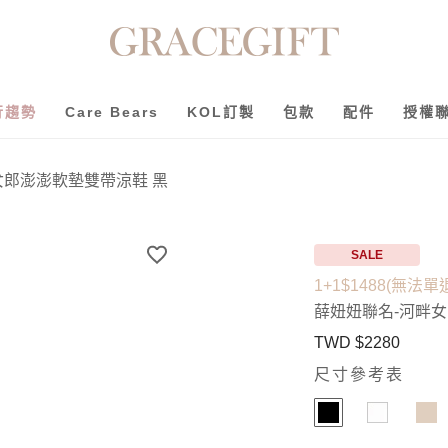
行趨勢
Care Bears
KOL訂製
包款
配件
授權
女郎澎澎軟墊雙帶涼鞋 黑
SALE
1+1$1488(無法單
薛妞妞聯名-河畔女
TWD $2280
尺寸參考表