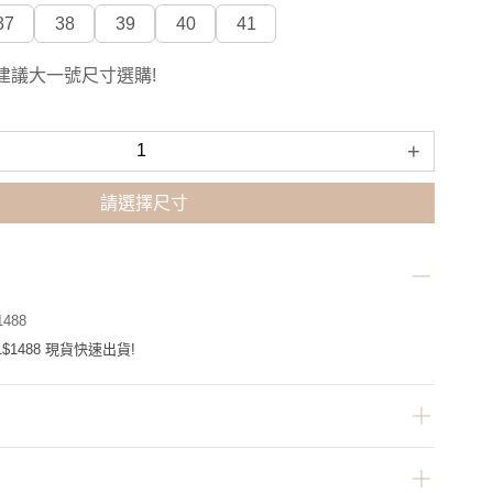
37
38
39
40
41
建議大一號尺寸選購!
+
請選擇尺寸
488
$1488 現貨快速出貨!