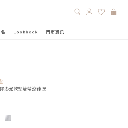
0
聯名
Lookbook
門市資訊
退)
郎澎澎軟墊雙帶涼鞋 黑